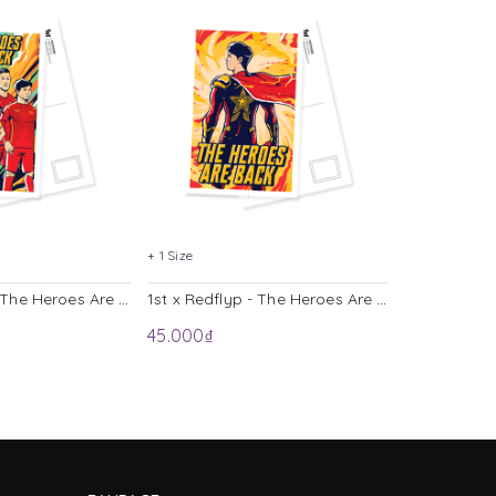
+ 1 Size
+ 1 Size
1st x Redflyp - The Heroes Are Back 1 Postcard
1st x Redflyp - The Heroes Are Back 2 Postcard
45.000₫
45.000₫