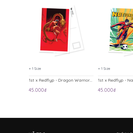
+ 1 Size
+ 1 Size
1st x Redflyp - Dragon Warrior Postcard
45.000₫
45.000₫