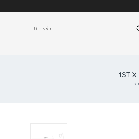
1ST X
Tra