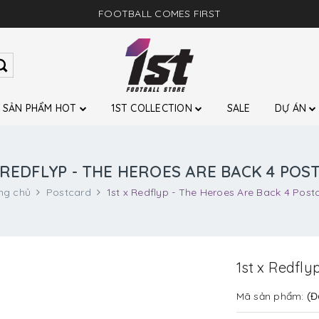
FOOTBALL COMES FIRST
SẢN PHẨM HOT
1ST COLLECTION
SALE
DỰ ÁN
 REDFLYP - THE HEROES ARE BACK 4 PO
ng chủ
Postcard
1st x Redflyp - The Heroes Are Back 4 Post
1st x Redfly
Mã sản phẩm:
(Đ