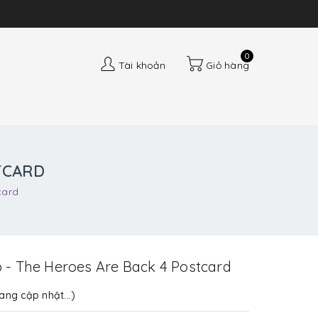
0
Tài khoản
Giỏ hàng
STCARD
card
p - The Heroes Are Back 4 Postcard
ang cập nhật...)