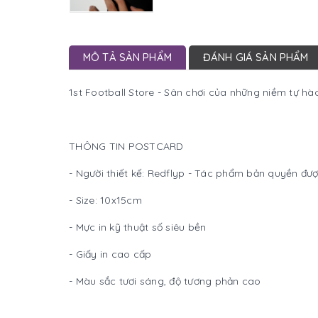
MÔ TẢ SẢN PHẨM
ĐÁNH GIÁ SẢN PHẨM
1st Football Store - Sân chơi của những niềm tự hà
THÔNG TIN POSTCARD
- Người thiết kế: Redflyp - Tác phẩm bản quyền đượ
- Size: 10x15cm
- Mực in kỹ thuật số siêu bền
- Giấy in cao cấp
- Màu sắc tươi sáng, độ tương phản cao