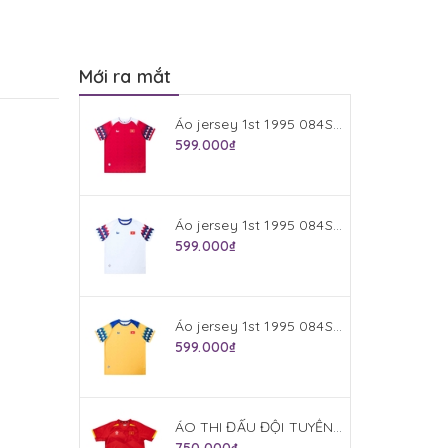
Mới ra mắt
Áo jersey 1st 1995 084S953VIE Đỏ
599.000₫
Áo jersey 1st 1995 084S952VIE Trắng
599.000₫
Áo jersey 1st 1995 084S954VIE Vàng
599.000₫
ÁO THI ĐẤU ĐỘI TUYỂN VIỆT NAM 2025 (BẢN PLAYER) JOGARBOLA SÂN NHÀ MÀU ĐỎ