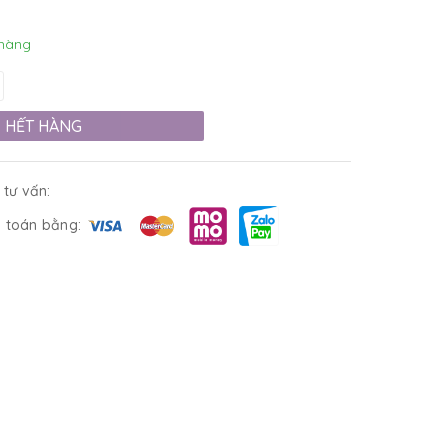
hàng
HẾT HÀNG
 tư vấn:
 toán bằng: