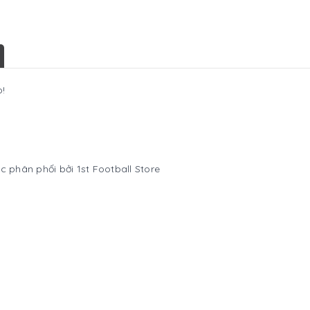
o!
c phân phối bởi 1st Football Store