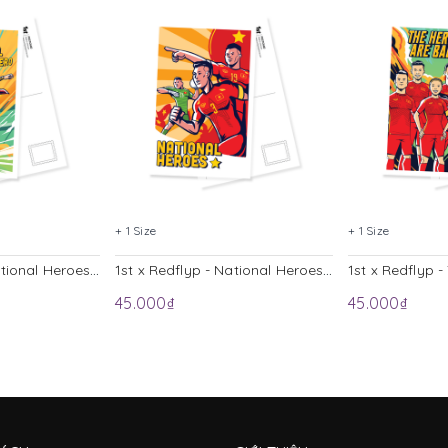
+ 1 Size
+ 1 Size
1st x Redflyp - National Heroes 1 Postcard
1st x Redflyp - National Heroes 2 Postcard
45.000₫
45.000₫