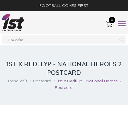
FOOTBALL COMES FIRST
0
Togg
navig
1ST X REDFLYP - NATIONAL HEROES 2
POSTCARD
Trang chủ
Postcard
1st x Redflyp - National Heroes 2
Postcard