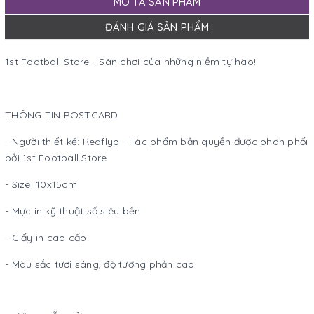
MÔ TẢ SẢN PHẨM
ĐÁNH GIÁ SẢN PHẨM
1st Football Store - Sân chơi của những niềm tự hào!
THÔNG TIN POSTCARD
- Người thiết kế: Redflyp - Tác phẩm bản quyền được phân phối
bởi 1st Football Store
- Size: 10x15cm
- Mực in kỹ thuật số siêu bền
- Giấy in cao cấp
- Màu sắc tươi sáng, độ tương phản cao