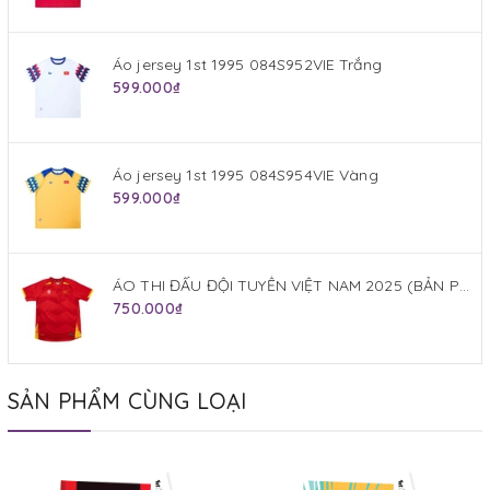
Áo jersey 1st 1995 084S952VIE Trắng
599.000₫
Áo jersey 1st 1995 084S954VIE Vàng
599.000₫
ÁO THI ĐẤU ĐỘI TUYỂN VIỆT NAM 2025 (BẢN PLAYER) JOGARBOLA SÂN NHÀ MÀU ĐỎ
750.000₫
SẢN PHẨM CÙNG LOẠI