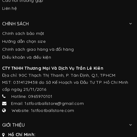
Câu hỏi thường gặp
Liên hệ
CHÍNH SÁCH
Chính sách bảo mật
Hướng dẫn chọn size
Chính sách giao hàng và đổi hàng
Điều khoản và điều kiện
CTY TNHH Thương Mại Và Dịch Vụ Trần Lê Kiên
Địa chỉ: 90C Thạch Thị Thanh, P. Tân Định, Q.1, TPHCM
MST: 0314129438 do Sở Kế Hoạch và Đầu Tư TP. Hồ Chí Minh
cấp ngày 25/11/2016
Hotline: 0965970101
Email: 1stfootballstore@gmail.com
Website: 1stfootballstore.com
GIỚI THIỆU
Hồ Chí Minh: