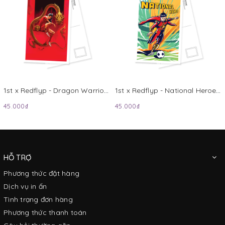
1st x Redflyp - Dragon Warrior Postcard
1st x Redflyp - National Heroes 1 Postcard
45.000₫
45.000₫
HỖ TRỢ
Phương thức đặt hàng
Dịch vụ in ấn
Tình trạng đơn hàng
Phương thức thanh toán