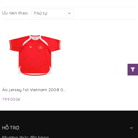
Ưu tiên theo:
Thứ tự
Áo jersey 1st Vietnam 2008 084S0830VIE Đỏ
799.000₫
HỖ TRỢ
Phương thức đặt hàng