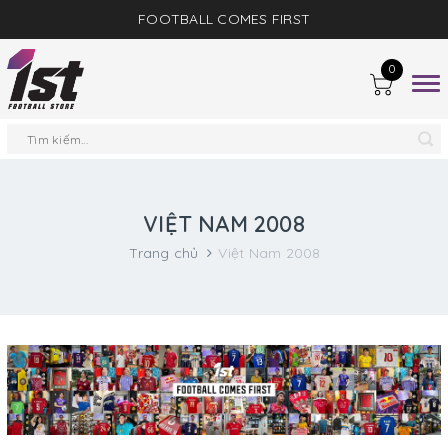
FOOTBALL COMES FIRST
0
Togg
navig
VIỆT NAM 2008
Trang chủ
Việt Nam 2008