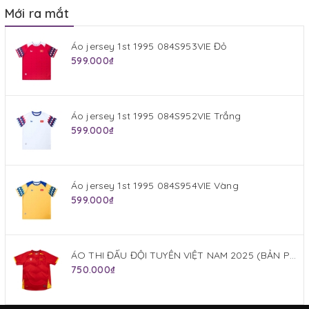
Mới ra mắt
Áo jersey 1st 1995 084S953VIE Đỏ
599.000₫
Áo jersey 1st 1995 084S952VIE Trắng
599.000₫
Áo jersey 1st 1995 084S954VIE Vàng
599.000₫
ÁO THI ĐẤU ĐỘI TUYỂN VIỆT NAM 2025 (BẢN PLAYER) JOGARBOLA SÂN NHÀ MÀU ĐỎ
750.000₫