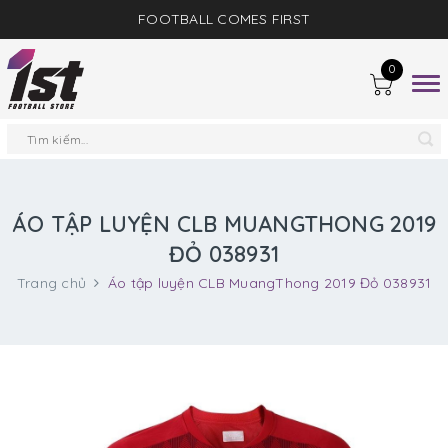
FOOTBALL COMES FIRST
0
Togg
navig
ÁO TẬP LUYỆN CLB MUANGTHONG 2019
ĐỎ 038931
Trang chủ
Áo tập luyện CLB MuangThong 2019 Đỏ 038931