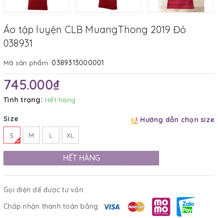
Áo tập luyện CLB MuangThong 2019 Đỏ
038931
Mã sản phẩm:
0389313000001
745.000₫
Tình trạng:
Hết hàng
Size
Hướng dẫn chọn size
S
M
L
XL
HẾT HÀNG
Gọi điện để được tư vấn:
Chấp nhận thanh toán bằng: