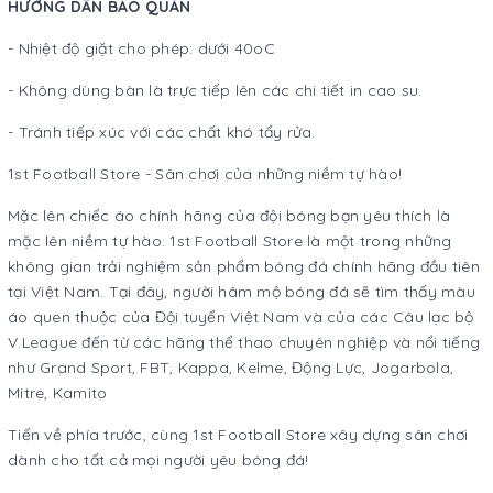
HƯỚNG DẪN BẢO QUẢN
- Nhiệt độ giặt cho phép: dưới 40oC
- Không dùng bàn là trực tiếp lên các chi tiết in cao su.
- Tránh tiếp xúc với các chất khó tẩy rửa.
1st Football Store - Sân chơi của những niềm tự hào!
Mặc lên chiếc áo chính hãng của đội bóng bạn yêu thích là
mặc lên niềm tự hào. 1st Football Store là một trong những
không gian trải nghiệm sản phẩm bóng đá chính hãng đầu tiên
tại Việt Nam. Tại đây, người hâm mộ bóng đá sẽ tìm thấy màu
áo quen thuộc của Đội tuyển Việt Nam và của các Câu lạc bộ
V.League đến từ các hãng thể thao chuyên nghiệp và nổi tiếng
như Grand Sport, FBT, Kappa, Kelme, Động Lực, Jogarbola,
Mitre, Kamito
Tiến về phía trước, cùng 1st Football Store xây dựng sân chơi
dành cho tất cả mọi người yêu bóng đá!