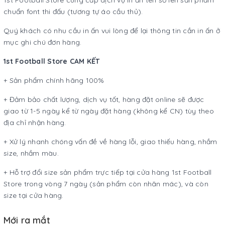
chuẩn font thi đấu (tương tự áo cầu thủ).
Quý khách có nhu cầu in ấn vui lòng để lại thông tin cần in ấn ở
mục ghi chú đơn hàng.
1st Football Store CAM KẾT
+ Sản phẩm chính hãng 100%
+ Đảm bảo chất lượng, dịch vụ tốt, hàng đặt online sẽ được
giao từ 1-5 ngày kể từ ngày đặt hàng (không kể CN) tùy theo
địa chỉ nhận hàng.
+ Xử lý nhanh chóng vấn đề về hàng lỗi, giao thiếu hàng, nhầm
size, nhầm màu.
+ Hỗ trợ đổi size sản phẩm trực tiếp tại cửa hàng 1st Football
Store trong vòng 7 ngày (sản phẩm còn nhãn mác), và còn
size tại cửa hàng.
Mới ra mắt