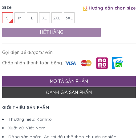
Size
Hướng dẫn chọn size
S
M
L
XL
2XL
3XL
HẾT HÀNG
Gọi điện để được tư vấn:
Chấp nhận thanh toán bằng:
MÔ TẢ SẢN PHẨM
ĐÁNH GIÁ SẢN PHẨM
GIỚI THIỆU SẢN PHẨM
Thương hiệu: Kamito
Xuất xứ: Việt Nam
Dòng sản phẩm: Áo thi đấu thể thao chuyên nghiệp