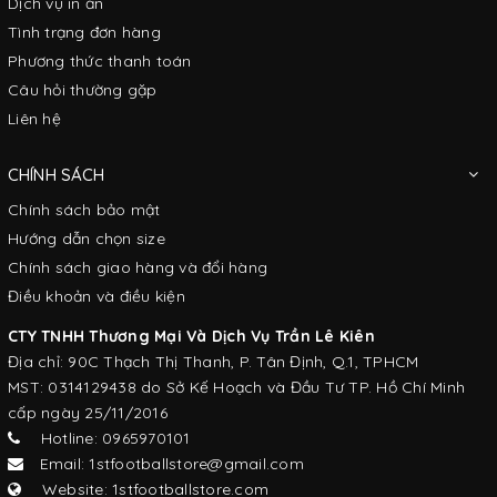
Dịch vụ in ấn
Tình trạng đơn hàng
Phương thức thanh toán
Câu hỏi thường gặp
Liên hệ
CHÍNH SÁCH
Chính sách bảo mật
Hướng dẫn chọn size
Chính sách giao hàng và đổi hàng
Điều khoản và điều kiện
CTY TNHH Thương Mại Và Dịch Vụ Trần Lê Kiên
Địa chỉ: 90C Thạch Thị Thanh, P. Tân Định, Q.1, TPHCM
MST: 0314129438 do Sở Kế Hoạch và Đầu Tư TP. Hồ Chí Minh
cấp ngày 25/11/2016
Hotline: 0965970101
Email: 1stfootballstore@gmail.com
Website: 1stfootballstore.com