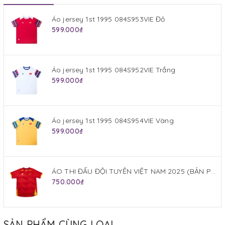
Áo jersey 1st 1995 084S953VIE Đỏ
599.000₫
Áo jersey 1st 1995 084S952VIE Trắng
599.000₫
Áo jersey 1st 1995 084S954VIE Vàng
599.000₫
ÁO THI ĐẤU ĐỘI TUYỂN VIỆT NAM 2025 (BẢN PLAYER) JOGARBOLA SÂN NHÀ MÀU ĐỎ
750.000₫
SẢN PHẨM CÙNG LOẠI