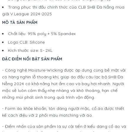
Trang phục thi đấu chính thức của CLB SHB Đà Nẵng mùa
giải V.League 2024-2025
MÔ TẢ SẢN PHẨM
Chất liệu: 95% poly + 5% Spandex
Logo CLB: Silicone
Kích thước size: S- 2XL
ĐẶC ĐIỂM NỔI BẬT SẢN PHẨM
- Công nghệ Moisture-Wicking được áp dụng cùng bề mặt vải
có hàng nghìn lỗ thoáng khí, giúp áo đấu câu lạc bộ SHB Đà
Nẵng 2024 có khả năng hút ẩm cao và bay hơi nhanh. Người
mặc sẽ luôn cảm thấy nhẹ nhàng và khô thoáng, hạn chế
những mùi phát sinh trong quá trình vận động.
- Form áo khỏe khoắn, tôn dáng người mặc, cổ áo được thiết
kế cách điệu với 2 phối màu matching với áo.
- Điểm nhấn của sản phẩm là sự cải tiến ở kiểu dáng cổ áo và