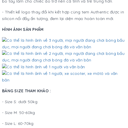
bo tay làm cho chiếc áo trở nên cá tính và trẻ trung hơn.
- Thiết kế logo thay đổi khi kết hợp cùng tem Authentic được in
silicon nổi đầy ấn tượng, đem lại diện mạo hoàn toàn mới.
HÌNH ẢNH SẢN PHẨM
BẢNG SIZE THAM KHẢO :
- Size S: dưới 50kg
- Size M: 50-60kg
- Size L: 60-70kg