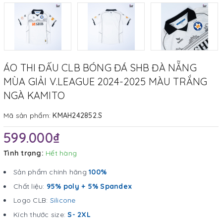
ÁO THI ĐẤU CLB BÓNG ĐÁ SHB ĐÀ NẴNG
MÙA GIẢI V.LEAGUE 2024-2025 MÀU TRẮNG
NGÀ KAMITO
Mã sản phẩm:
KMAH242852.S
599.000₫
Tình trạng:
Hết hàng
Sản phẩm chính hãng
100%
Chất liệu:
95% poly + 5% Spandex
Logo CLB:
Silicone
Kích thước size:
S- 2XL