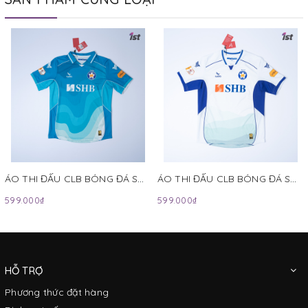
ÁO THI ĐẤU CLB BÓNG ĐÁ SHB ĐÀ NẴNG MÙA GIẢI V.LEAGUE 2024-2025 MÀU XANH KAMITO
ÁO THI ĐẤU CLB BÓNG ĐÁ SHB ĐÀ NẴNG MÙA GIẢI V.LEAGUE 2024-2025 MÀU TRẮNG XANH KAMITO
599.000₫
599.000₫
HỖ TRỢ
Phương thức đặt hàng