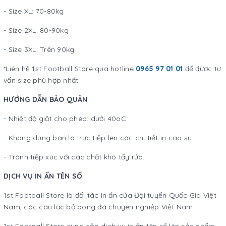
- Size XL: 70-80kg
- Size 2XL: 80-90kg
- Size 3XL: Trên 90kg
*Liên hệ 1st Football Store qua hotline
0965 97 01 01
để được tư
vấn size phù hợp nhất.
HƯỚNG DẪN BẢO QUẢN
- Nhiệt độ giặt cho phép: dưới 40oC
- Không dùng bàn là trực tiếp lên các chi tiết in cao su.
- Tránh tiếp xúc với các chất khó tẩy rửa.
DỊCH VỤ IN ẤN TÊN SỐ
1st Football Store là đối tác in ấn của Đội tuyển Quốc Gia Việt
Nam, các câu lạc bộ bóng đá chuyên nghiệp Việt Nam.
1st Football Store cung cấp dịch vụ in ấn tên số lên sản phẩm