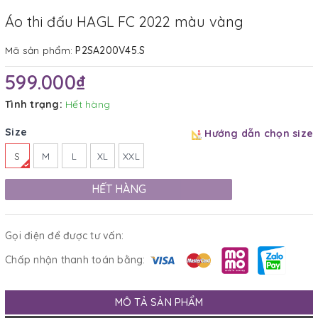
Áo thi đấu HAGL FC 2022 màu vàng
Mã sản phẩm:
P2SA200V45.S
599.000₫
Tình trạng:
Hết hàng
Size
Hướng dẫn chọn size
S
M
L
XL
XXL
HẾT HÀNG
Gọi điện để được tư vấn:
Chấp nhận thanh toán bằng:
MÔ TẢ SẢN PHẨM