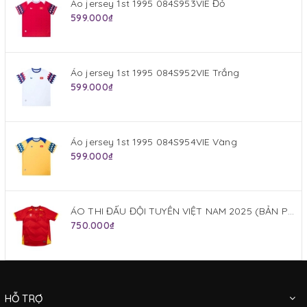
Áo jersey 1st 1995 084S953VIE Đỏ
599.000₫
Áo jersey 1st 1995 084S952VIE Trắng
599.000₫
Áo jersey 1st 1995 084S954VIE Vàng
599.000₫
ÁO THI ĐẤU ĐỘI TUYỂN VIỆT NAM 2025 (BẢN PLAYER) JOGARBOLA SÂN NHÀ MÀU ĐỎ
750.000₫
HỖ TRỢ