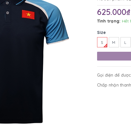
625.000₫
Tình trạng:
Hết 
Size
S
M
L
Gọi điện để được
Chấp nhận thanh