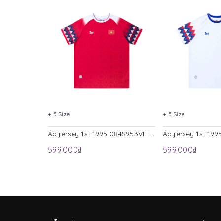
+ 5 Size
+ 5 Size
Áo jersey 1st 1995 084S953VIE Đỏ
599.000₫
599.000₫