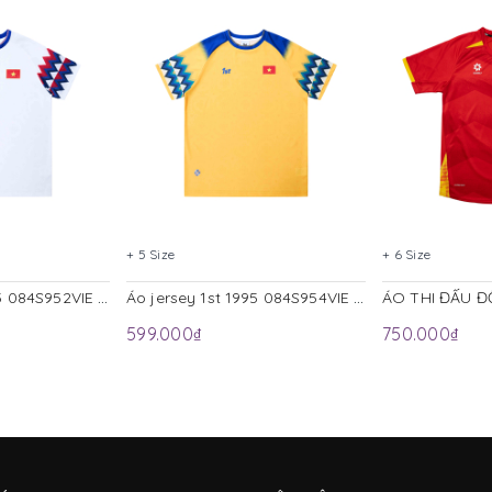
+ 5 Size
+ 6 Size
Áo jersey 1st 1995 084S952VIE Trắng
Áo jersey 1st 1995 084S954VIE Vàng
599.000₫
750.000₫