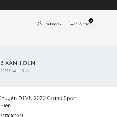
0
Tài khoản
Giỏ hàng
13 XANH ĐEN
022013 Xanh Đen
Chuyển ĐTVN 2020 Grand Sport
h Đen
20130100001