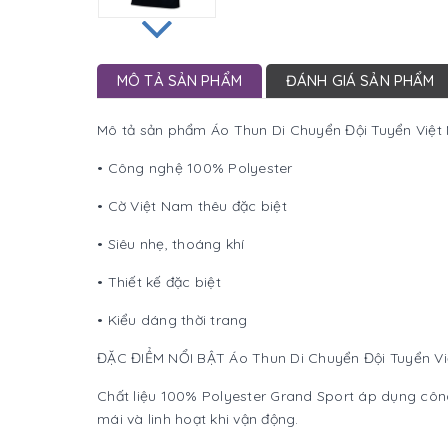
MÔ TẢ SẢN PHẨM
ĐÁNH GIÁ SẢN PHẨM
Mô tả sản phẩm Áo Thun Di Chuyển Đội Tuyển Việ
• Công nghệ 100% Polyester
• Cờ Việt Nam thêu đặc biệt
• Siêu nhẹ, thoáng khí
• Thiết kế đặc biệt
• Kiểu dáng thời trang
ĐẶC ĐIỂM NỔI BẬT Áo Thun Di Chuyển Đội Tuyển V
Chất liệu 100% Polyester Grand Sport áp dụng công 
mái và linh hoạt khi vận động.