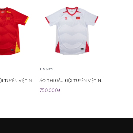
+ 6 Size
+ 6 Size
ÁO THI ĐẤU ĐỘI TUYỂN VIỆT NAM 2025 (BẢN PLAYER) JOGARBOLA SÂN NHÀ MÀU ĐỎ
ÁO THI ĐẤU ĐỘI TUYỂN VIỆT NAM 2025 (BẢN PLAYER) JOGARBOLA SÂN KHÁCH MÀU TRẮNG
750.000₫
275.000₫