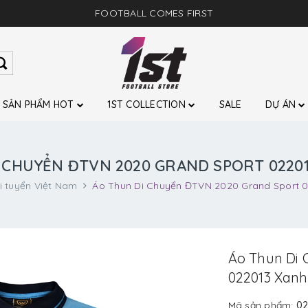
FOOTBALL COMES FIRST
SẢN PHẨM HOT
1ST COLLECTION
SALE
DỰ ÁN
 CHUYỂN ĐTVN 2020 GRAND SPORT 0220
i tuyển Việt Nam
Áo Thun Di Chuyển ĐTVN 2020 Grand Sport 
Áo Thun Di 
022013 Xan
Mã sản phẩm:
02