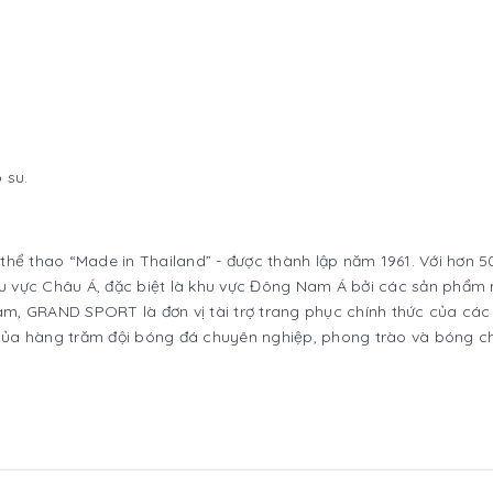
 su.
thể thao “Made in Thailand” - được thành lập năm 1961. Với hơn 
u vực Châu Á, đặc biệt là khu vực Đông Nam Á bởi các sản phẩ
Nam, GRAND SPORT là đơn vị tài trợ trang phục chính thức của các
của hàng trăm đội bóng đá chuyên nghiệp, phong trào và bóng c