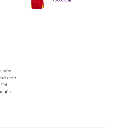
750.000₫
50 năm
m mẫu mã
 Đội
huyền