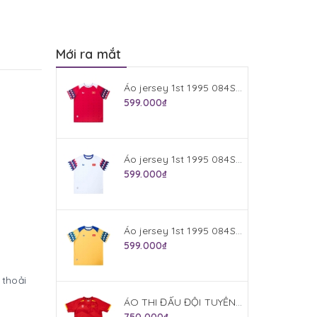
Mới ra mắt
Áo jersey 1st 1995 084S953VIE Đỏ
599.000₫
Áo jersey 1st 1995 084S952VIE Trắng
599.000₫
Áo jersey 1st 1995 084S954VIE Vàng
599.000₫
 thoải
ÁO THI ĐẤU ĐỘI TUYỂN VIỆT NAM 2025 (BẢN PLAYER) JOGARBOLA SÂN NHÀ MÀU ĐỎ