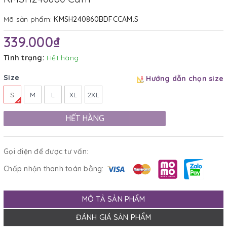
Mã sản phẩm:
KMSH240860BDFCCAM.S
339.000₫
Tình trạng:
Hết hàng
Size
Hướng dẫn chọn size
S
M
L
XL
2XL
HẾT HÀNG
Gọi điện để được tư vấn:
Chấp nhận thanh toán bằng:
MÔ TẢ SẢN PHẨM
ĐÁNH GIÁ SẢN PHẨM