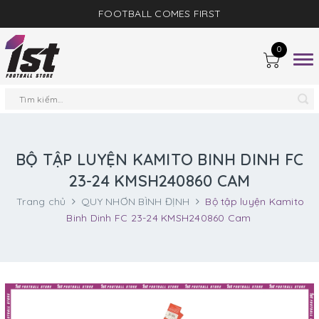
FOOTBALL COMES FIRST
0
Togg
navig
BỘ TẬP LUYỆN KAMITO BINH DINH FC
23-24 KMSH240860 CAM
Trang chủ
QUY NHƠN BÌNH ĐỊNH
Bộ tập luyện Kamito
Binh Dinh FC 23-24 KMSH240860 Cam