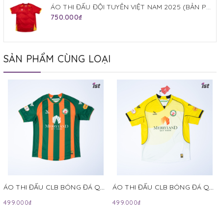
ÁO THI ĐẤU ĐỘI TUYỂN VIỆT NAM 2025 (BẢN PLAYER) JOGARBOLA SÂN NHÀ MÀU ĐỎ
750.000₫
SẢN PHẨM CÙNG LOẠI
ÁO THI ĐẤU CLB BÓNG ĐÁ QUY NHƠN BÌNH ĐỊNH MÙA GIẢI V.LEAGUE 2024-2025 MÀU XANH LÁ KAMITO
ÁO THI ĐẤU CLB BÓNG ĐÁ QUY NHƠN BÌNH ĐỊNH MÙA GIẢI V.LEAGUE 2024-2025 MÀU VÀNG KAMITO
499.000₫
499.000₫