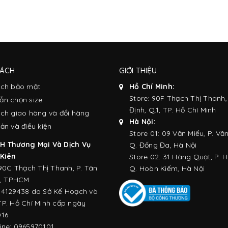
SÁCH
GIỚI THIỆU
ách bảo mật
Hồ Chí Minh:
Store: 90F Thạch Thị Thanh,
ẫn chọn size
Định, Q.1, TP. Hồ Chí Minh
ch giao hàng và đổi hàng
Hà Nội:
ản và điều kiện
Store 01: 09 Văn Miếu, P. Văn
H Thương Mại Và Dịch Vụ
Q. Đống Đa, Hà Nội
 Kiên
Store 02: 31 Hàng Quạt, P. 
 90C Thạch Thị Thanh, P. Tân
Q. Hoàn Kiếm, Hà Nội
1, TPHCM
14129438 do Sở Kế Hoạch và
TP. Hồ Chí Minh cấp ngày
016
ne: 0965970101