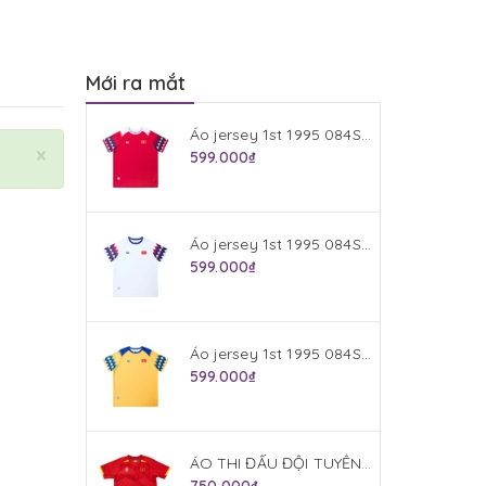
Mới ra mắt
Áo jersey 1st 1995 084S953VIE Đỏ
×
599.000₫
Áo jersey 1st 1995 084S952VIE Trắng
599.000₫
Áo jersey 1st 1995 084S954VIE Vàng
599.000₫
ÁO THI ĐẤU ĐỘI TUYỂN VIỆT NAM 2025 (BẢN PLAYER) JOGARBOLA SÂN NHÀ MÀU ĐỎ