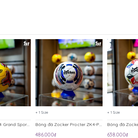
+ 1 Size
+ 1 Size
Bóng Futsal Size 4 Grand Sport 330031 Vàng
Bóng đá Zocker Procter ZK4-P204 Size 4
486.000₫
638.000₫