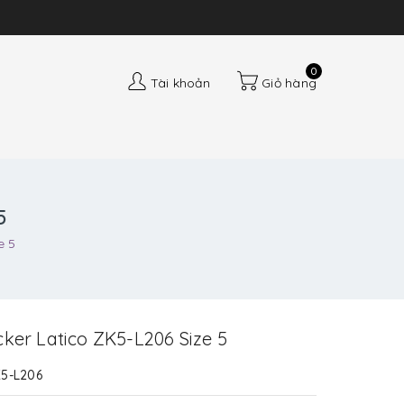
0
Tài khoản
Giỏ hàng
5
e 5
ker Latico ZK5-L206 Size 5
5-L206