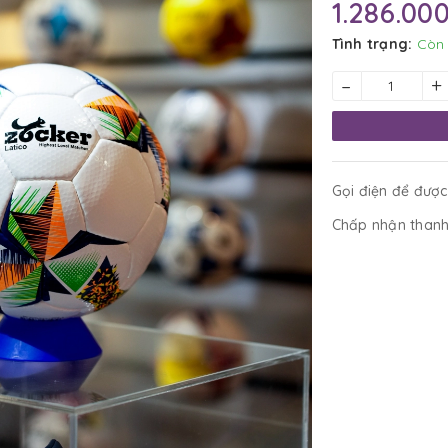
1.286.00
Tình trạng:
Còn
–
+
Gọi điện để được
Chấp nhận thanh