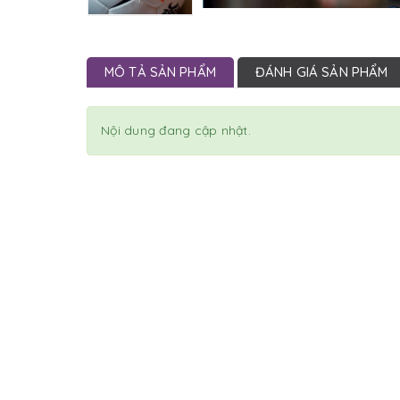
MÔ TẢ SẢN PHẨM
ĐÁNH GIÁ SẢN PHẨM
Nội dung đang cập nhật.