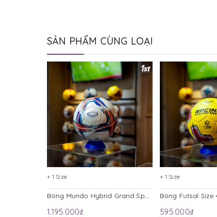
SẢN PHẨM CÙNG LOẠI
+ 1 Size
+ 1 Size
Bóng Mundo Hybrid Grand Sport 331109 S5 Trắng
1.195.000₫
595.000₫