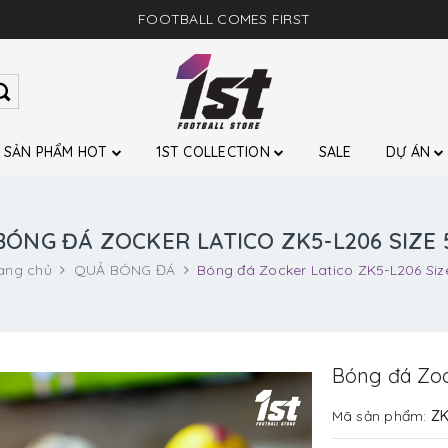
FOOTBALL COMES FIRST
SẢN PHẨM HOT
1ST COLLECTION
SALE
DỰ ÁN
BÓNG ĐÁ ZOCKER LATICO ZK5-L206 SIZE 
ang chủ
QUẢ BÓNG ĐÁ
Bóng đá Zocker Latico ZK5-L206 Siz
Bóng đá Zoc
Mã sản phẩm:
ZK