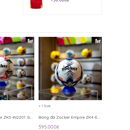
750.000₫
+ 1 Size
+ 1 Size
Bóng đá Zocker ZK5-IN2201 Size 5
Bóng đá Zocker Empire ZK4-EN204 Size 4
595.000₫
980.000₫