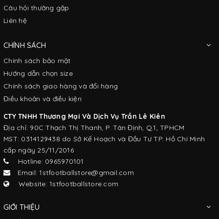
Câu hỏi thường gặp
Liên hệ
CHÍNH SÁCH
Chính sách bảo mật
Hướng dẫn chọn size
Chính sách giao hàng và đổi hàng
Điều khoản và điều kiện
CTY TNHH Thương Mại Và Dịch Vụ Trần Lê Kiên
Địa chỉ: 90C Thạch Thị Thanh, P. Tân Định, Q.1, TPHCM
MST: 0314129438 do Sở Kế Hoạch và Đầu Tư TP. Hồ Chí Minh
cấp ngày 25/11/2016
Hotline: 0965970101
Email: 1stfootballstore@gmail.com
Website: 1stfootballstore.com
GIỚI THIỆU