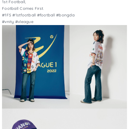
1st Football,
Football Comes First.
#1FS #1stfootball #football #bongda
#vnity #vleague