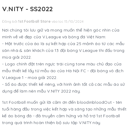
V.NITY - SS2022
Đăng bởi
1st Football Store
vào lúc 15/10/2024
Nơi chúng tôi lưu giữ và mong muốn thể hiện góc nhìn của
mình về vẻ đẹp của V.League và bóng đá Việt Nam:
- Mặt trước của áo là sự kết hợp của 25 mảnh áo từ các mẫu
sân nhà & sân khách của 13 đội bóng V.League thi đấu trong
mùa giải 2022.
- Logo chính đặt trên ngực trái cùng tone màu chủ đạo của
mẫu thiết kế lấy từ mẫu áo của Hà Nội FC - đội bóng vô địch
V.League 1 - mùa giải 2022.
- Số áo được thiết kế riêng, với hình ảnh tất cả các mẫu áo sử
dụng để làm nên mẫu V.NITY 2022 này.
1st Football muốn gửi lời cảm ơn đến bloodinbloodOut - tên
tuổi hàng đầu trong việc kết hợp và sáng tạo những mẫu thiết
kế áo bóng đá - đã truyền cảm hứng và hồ trợ 1st Football
trong quá trình hoàn thiện bộ sưu tập V.NITY này.