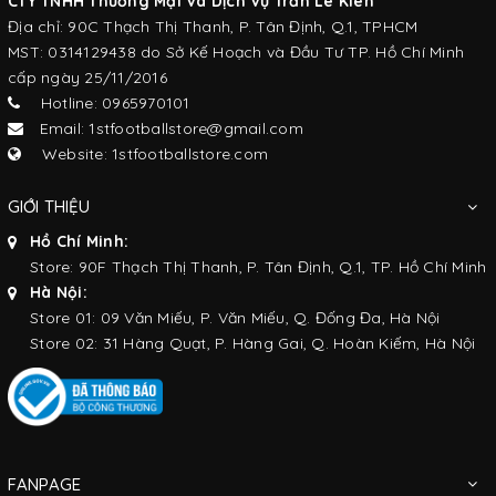
CTY TNHH Thương Mại Và Dịch Vụ Trần Lê Kiên
Địa chỉ: 90C Thạch Thị Thanh, P. Tân Định, Q.1, TPHCM
MST: 0314129438 do Sở Kế Hoạch và Đầu Tư TP. Hồ Chí Minh
cấp ngày 25/11/2016
Hotline: 0965970101
Email: 1stfootballstore@gmail.com
Website: 1stfootballstore.com
GIỚI THIỆU
Hồ Chí Minh:
Store: 90F Thạch Thị Thanh, P. Tân Định, Q.1, TP. Hồ Chí Minh
Hà Nội:
Store 01: 09 Văn Miếu, P. Văn Miếu, Q. Đống Đa, Hà Nội
Store 02: 31 Hàng Quạt, P. Hàng Gai, Q. Hoàn Kiếm, Hà Nội
FANPAGE