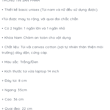
THÔNG TIN SẢN PHẨM
• Thiết kế basic unisex (Túi nam và nữ đều sử dụng được).
•Túi được may to rộng, với quai đai chắc chắn
• Có 2 Ngăn: 1 ngăn lớn và 1 ngăn nhỏ
• Khóa Nam Châm an toàn cho vật dụng
• Chất liệu: Túi vải canvas cotton (sợi tự nhiên thân thiện môi
trường) dày dặn, cứng cáp.
• Màu sắc: Trắng/Đen
• Kích thước túi vừa laptop 14 inch
+ Đáy túi: 8 cm
+ Ngang: 35cm
+ Cao: 36 cm
+ Quai đeo: 22 cm