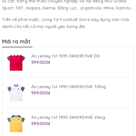
từ các hãng thể thao chuyên nghiệp và nổi tiếng như Grand
Sport, FBT, Kappa, Kelme, Động Lực, Jogarbola, Mitre, Kamito...
Tiến về phía trước, cùng 1st Football Store xây dựng sân chơi
dành cho tất cả mọi người yêu bóng đá!
Mới ra mắt
Áo jersey 1st 1995 084S953VIE Đỏ
599.000₫
Áo jersey 1st 1995 084S952VIE Trắng
599.000₫
Áo jersey 1st 1995 084S954VIE Vàng
599.000₫