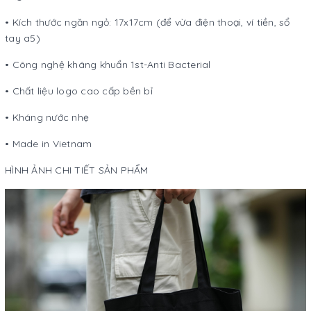
• Kích thước ngăn ngỏ: 17x17cm (để vừa điện thoại, ví tiền, sổ
tay a5)
• Công nghệ kháng khuẩn 1st-Anti Bacterial
• Chất liệu logo cao cấp bền bỉ
• Kháng nước nhẹ
• Made in Vietnam
HÌNH ẢNH CHI TIẾT SẢN PHẨM