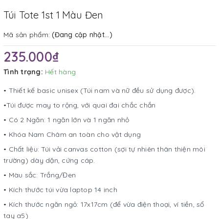
Túi Tote 1st 1 Màu Đen
Mã sản phẩm:
(Đang cập nhật...)
235.000₫
Tình trạng:
Hết hàng
• Thiết kế basic unisex (Túi nam và nữ đều sử dụng được).
•Túi được may to rộng, với quai đai chắc chắn
• Có 2 Ngăn: 1 ngăn lớn và 1 ngăn nhỏ
• Khóa Nam Châm an toàn cho vật dụng
• Chất liệu: Túi vải canvas cotton (sợi tự nhiên thân thiện môi
trường) dày dặn, cứng cáp.
• Màu sắc: Trắng/Đen
• Kích thước túi vừa laptop 14 inch
• Kích thước ngăn ngỏ: 17x17cm (để vừa điện thoại, ví tiền, sổ
tay a5)