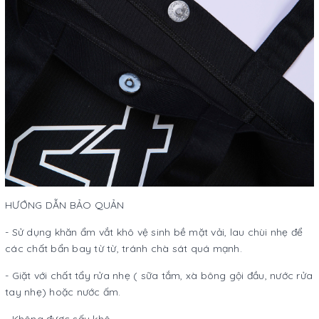
HƯỚNG DẪN BẢO QUẢN
- Sử dụng khăn ẩm vắt khô vệ sinh bề mặt vải, lau chùi nhẹ để
các chất bẩn bay từ từ, tránh chà sát quá mạnh.
- Giặt với chất tẩy rửa nhẹ ( sữa tắm, xà bông gội đầu, nước rửa
tay nhẹ) hoặc nước ấm.