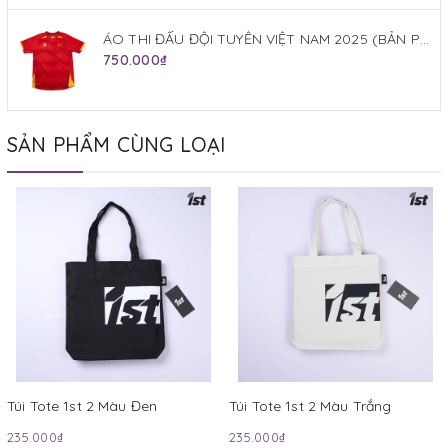
ÁO THI ĐẤU ĐỘI TUYỂN VIỆT NAM 2025 (BẢN PLAYER) JOGARBOLA SÂN NHÀ MÀU ĐỎ
750.000₫
SẢN PHẨM CÙNG LOẠI
Túi Tote 1st 2 Màu Đen
Túi Tote 1st 2 Màu Trắng
235.000₫
235.000₫