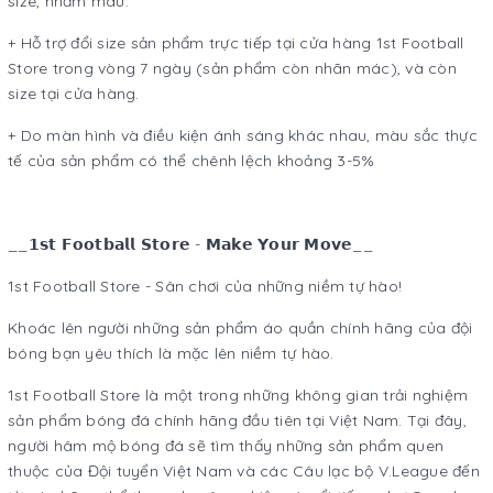
size, nhầm màu.
+ Hỗ trợ đổi size sản phẩm trực tiếp tại cửa hàng 1st Football
Store trong vòng 7 ngày (sản phẩm còn nhãn mác), và còn
size tại cửa hàng.
+ Do màn hình và điều kiện ánh sáng khác nhau, màu sắc thực
tế của sản phẩm có thể chênh lệch khoảng 3-5%
__𝟭𝘀𝘁 𝗙𝗼𝗼𝘁𝗯𝗮𝗹𝗹 𝗦𝘁𝗼𝗿𝗲 - 𝗠𝗮𝗸𝗲 𝗬𝗼𝘂𝗿 𝗠𝗼𝘃𝗲__
1st Football Store - Sân chơi của những niềm tự hào!
Khoác lên người những sản phẩm áo quần chính hãng của đội
bóng bạn yêu thích là mặc lên niềm tự hào.
1st Football Store là một trong những không gian trải nghiệm
sản phẩm bóng đá chính hãng đầu tiên tại Việt Nam. Tại đây,
người hâm mộ bóng đá sẽ tìm thấy những sản phẩm quen
thuộc của Đội tuyển Việt Nam và các Câu lạc bộ V.League đến