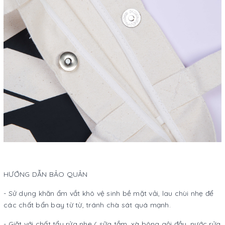
HƯỚNG DẪN BẢO QUẢN
- Sử dụng khăn ẩm vắt khô vệ sinh bề mặt vải, lau chùi nhẹ để
các chất bẩn bay từ từ, tránh chà sát quá mạnh.
- Giặt với chất tẩy rửa nhẹ ( sữa tắm, xà bông gội đầu, nước rửa