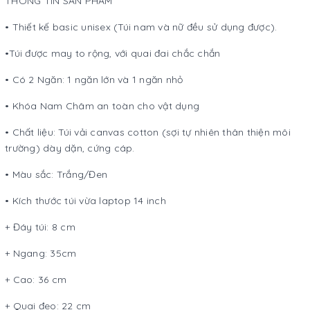
THÔNG TIN SẢN PHẨM
• Thiết kế basic unisex (Túi nam và nữ đều sử dụng được).
•Túi được may to rộng, với quai đai chắc chắn
• Có 2 Ngăn: 1 ngăn lớn và 1 ngăn nhỏ
• Khóa Nam Châm an toàn cho vật dụng
• Chất liệu: Túi vải canvas cotton (sợi tự nhiên thân thiện môi
trường) dày dặn, cứng cáp.
• Màu sắc: Trắng/Đen
• Kích thước túi vừa laptop 14 inch
+ Đáy túi: 8 cm
+ Ngang: 35cm
+ Cao: 36 cm
+ Quai đeo: 22 cm