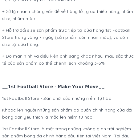
+ Xử lý nhanh chóng vấn đề về hàng lỗi, giao thiếu hàng, nhầm
size, nhầm màu.
+ Hỗ trợ đổi size sản phẩm trực tiếp tại cửa hàng 1st Football
Store trong vòng 7 ngày (sản phẩm còn nhãn mác), và còn
size tại cửa hàng.
+ Do màn hình và điều kiện ánh sáng khác nhau, màu sắc thực
tế của sản phẩm có thể chênh lệch khoảng 3-5%
__𝟭𝘀𝘁 𝗙𝗼𝗼𝘁𝗯𝗮𝗹𝗹 𝗦𝘁𝗼𝗿𝗲 - 𝗠𝗮𝗸𝗲 𝗬𝗼𝘂𝗿 𝗠𝗼𝘃𝗲__
1st Football Store - Sân chơi của những niềm tự hào!
Khoác lên người những sản phẩm áo quần chính hãng của đội
bóng bạn yêu thích là mặc lên niềm tự hào.
1st Football Store là một trong những không gian trải nghiệm
sản phẩm bóng đá chính hãng đầu tiên tại Việt Nam. Tại đây,