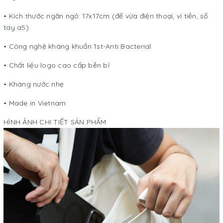
• Kích thước ngăn ngỏ: 17x17cm (để vừa điện thoại, ví tiền, sổ
tay a5)
• Công nghệ kháng khuẩn 1st-Anti Bacterial
• Chất liệu logo cao cấp bền bỉ
• Kháng nước nhẹ
• Made in Vietnam
HÌNH ẢNH CHI TIẾT SẢN PHẨM