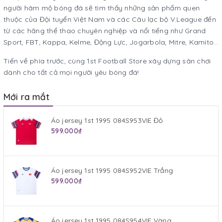
người hâm mộ bóng đá sẽ tìm thấy những sản phẩm quen
thuộc của Đội tuyển Việt Nam và các Câu lạc bộ V.League đến
từ các hãng thể thao chuyên nghiệp và nổi tiếng như Grand
Sport, FBT, Kappa, Kelme, Động Lực, Jogarbola, Mitre, Kamito...
Tiến về phía trước, cùng 1st Football Store xây dựng sân chơi
dành cho tất cả mọi người yêu bóng đá!
Mới ra mắt
Áo jersey 1st 1995 084S953VIE Đỏ
599.000₫
Áo jersey 1st 1995 084S952VIE Trắng
599.000₫
Áo jersey 1st 1995 084S954VIE Vàng