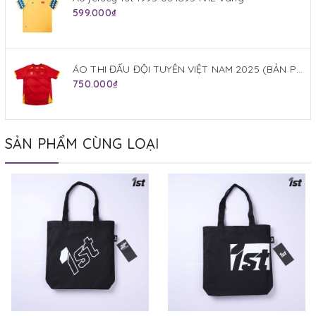
599.000₫
ÁO THI ĐẤU ĐỘI TUYỂN VIỆT NAM 2025 (BẢN PLAYER) JOGARBOLA SÂN NHÀ MÀU ĐỎ
750.000₫
SẢN PHẨM CÙNG LOẠI