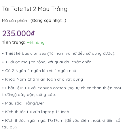
Túi Tote 1st 2 Màu Trắng
Mã sản phẩm:
(Đang cập nhật...)
235.000₫
Tình trạng:
Hết hàng
• Thiết kế basic unisex (Túi nam và nữ đều sử dụng được).
•Túi được may to rộng, với quai đai chắc chắn
• Có 2 Ngăn: 1 ngăn lớn và 1 ngăn nhỏ
• Khóa Nam Châm an toàn cho vật dụng
• Chất liệu: Túi vải canvas cotton (sợi tự nhiên thân thiện môi
trường) dày dặn, cứng cáp.
• Màu sắc: Trắng/Đen
• Kích thước túi vừa laptop 14 inch
• Kích thước ngăn ngỏ: 17x17cm (để vừa điện thoại, ví tiền, sổ
tay a5)