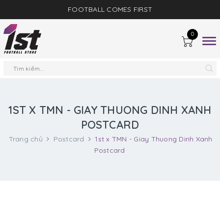
FOOTBALL COMES FIRST
0
Togg
navig
1ST X TMN - GIAY THUONG DINH XANH
POSTCARD
Trang chủ
Postcard
1st x TMN - Giay Thuong Dinh Xanh
Postcard