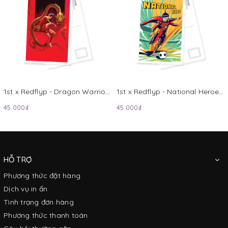
1st x Redflyp - Dragon Warrior Postcard
1st x Redflyp - National Heroes 1 Postcard
45.000₫
45.000₫
HỖ TRỢ
Phương thức đặt hàng
Dịch vụ in ấn
Tình trạng đơn hàng
Phương thức thanh toán