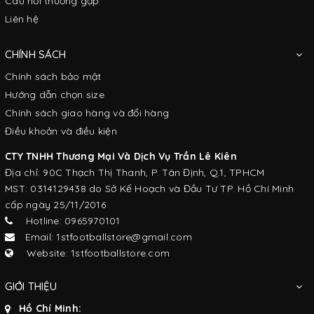
Câu hỏi thường gặp
Liên hệ
CHÍNH SÁCH
Chính sách bảo mật
Hướng dẫn chọn size
Chính sách giao hàng và đổi hàng
Điều khoản và điều kiện
CTY TNHH Thương Mại Và Dịch Vụ Trần Lê Kiên
Địa chỉ: 90C Thạch Thị Thanh, P. Tân Định, Q.1, TPHCM
MST: 0314129438 do Sở Kế Hoạch và Đầu Tư TP. Hồ Chí Minh
cấp ngày 25/11/2016
Hotline: 0965970101
Email: 1stfootballstore@gmail.com
Website: 1stfootballstore.com
GIỚI THIỆU
Hồ Chí Minh: