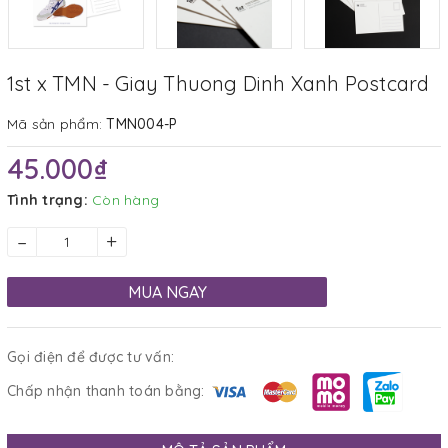
1st x TMN - Giay Thuong Dinh Xanh Postcard
Mã sản phẩm:
TMN004-P
45.000₫
Tình trạng:
Còn hàng
–
+
MUA NGAY
Gọi điện để được tư vấn:
Chấp nhận thanh toán bằng: