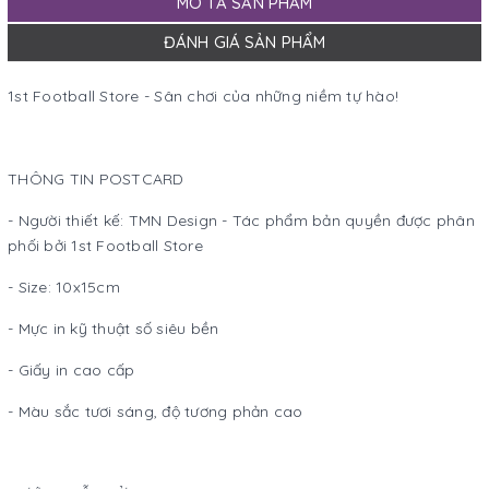
MÔ TẢ SẢN PHẨM
ĐÁNH GIÁ SẢN PHẨM
1st Football Store - Sân chơi của những niềm tự hào!
THÔNG TIN POSTCARD
- Người thiết kế: TMN Design - Tác phẩm bản quyền được phân
phối bởi 1st Football Store
- Size: 10x15cm
- Mực in kỹ thuật số siêu bền
- Giấy in cao cấp
- Màu sắc tươi sáng, độ tương phản cao