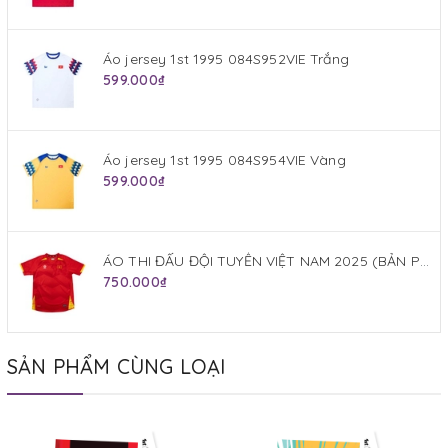
Áo jersey 1st 1995 084S952VIE Trắng
599.000₫
Áo jersey 1st 1995 084S954VIE Vàng
599.000₫
ÁO THI ĐẤU ĐỘI TUYỂN VIỆT NAM 2025 (BẢN PLAYER) JOGARBOLA SÂN NHÀ MÀU ĐỎ
750.000₫
SẢN PHẨM CÙNG LOẠI